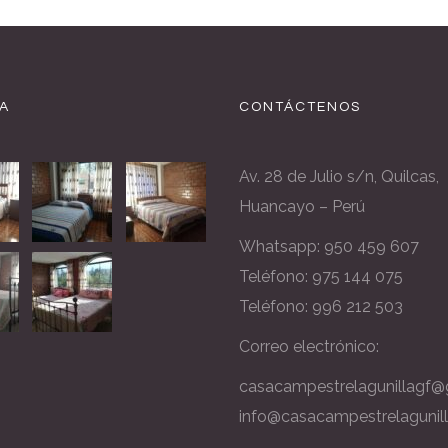
A
CONTÁCTENOS
Av. 28 de Julio s/n, Quilcas,
Huancayo – Perú
Whatsapp:
950 459 607
Teléfono: 975 144 075
Teléfono: 996 212 503
Correo electrónico:
casacampestrelagunillagf@
info@casacampestrelagunil