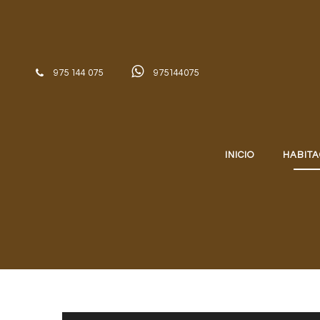
Skip to content
975 144 075
975144075
INICIO
HABITA