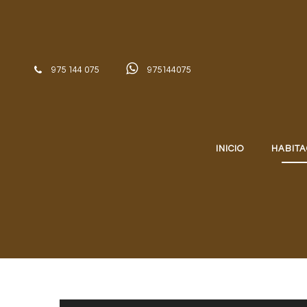
Skip to content
975 144 075
975144075
INICIO
HABITA