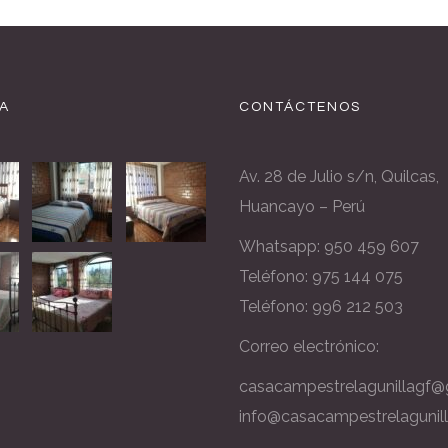
A
CONTÁCTENOS
Av. 28 de Julio s/n, Quilcas,
Huancayo – Perú
Whatsapp:
950 459 607
Teléfono: 975 144 075
Teléfono: 996 212 503
Correo electrónico:
casacampestrelagunillagf@
info@casacampestrelagunil