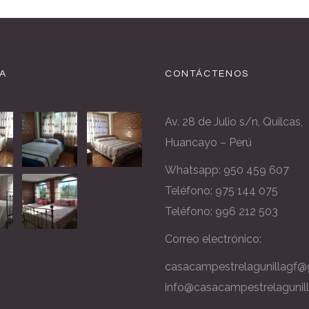
A
CONTÁCTENOS
Av. 28 de Julio s/n, Quilcas,
Huancayo – Perú
Whatsapp:
950 459 607
Teléfono: 975 144 075
Teléfono: 996 212 503
Correo electrónico:
casacampestrelagunillagf@
info@casacampestrelagunil