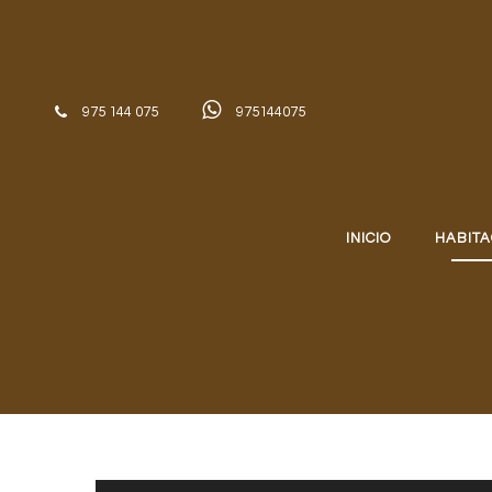
Skip to content
975 144 075
975144075
INICIO
HABITA